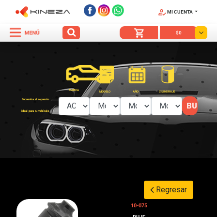
MI CUENTA
SÍGUENOS
$0
MARCA
MODELO
AÑO
CILINDRAJE
Encuentra el repuesto
ideal para tu vehículo
Regresar
10-075
BUJE