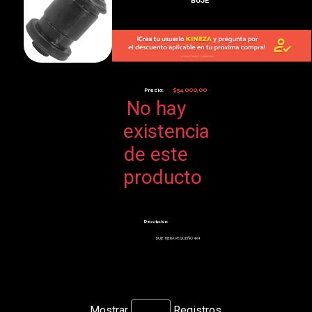
Precio:
$54.000,00
No hay
existencia
de este
producto
Descripcion:
BUJE TIJERA PEQUEÑO 4X4
Mostrar
Registros