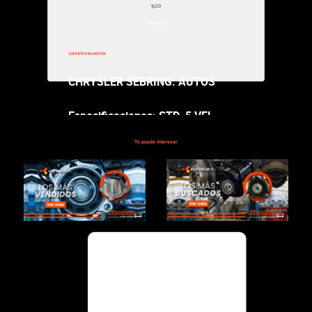
1320
$34,000.00
1995-1995
R SEBRING: AUTOS
aciones: STD. 5 VEL
Te puede interesar
Valoraci
ones