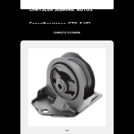
R SEBRING: AUTOS
aciones: STD. 5 VEL
COMPLETA TU COMPRA
30-444
1995-1995
BUJE REPARACION
CHRYSLER SEBRING COUPE
AUTOS
Especificaciones: TRASERO
1016
$46,000.00