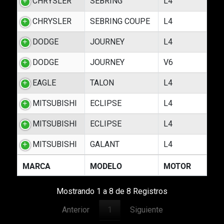
CHRYSLER
SEBRING
L4
CHRYSLER
SEBRING COUPE
L4
DODGE
JOURNEY
L4
DODGE
JOURNEY
V6
EAGLE
TALON
L4
MITSUBISHI
ECLIPSE
L4
MITSUBISHI
ECLIPSE
L4
MITSUBISHI
GALANT
L4
MARCA
MODELO
MOTOR
Mostrando 1 a 8 de 8 Registros
Anterior
1
Siguiente