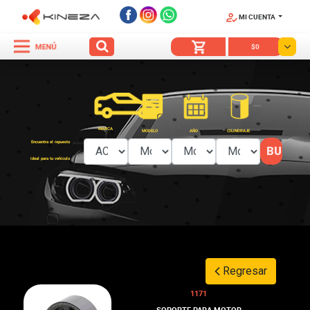
MI CUENTA
SÍGUENOS
$0
MARCA
MODELO
AÑO
CILINDRAJE
Encuentra el repuesto
ideal para tu vehículo
Regresar
1171
SOPORTE PARA MOTOR