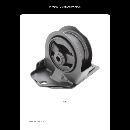
PRODUCTOS RELACIONADOS
30-444
1995-1995
BUJE REPARACION
CHRYSLER SEBRING COUPE
AUTOS
Especificaciones: TRASERO
1016
$46,000.00
1995-1995