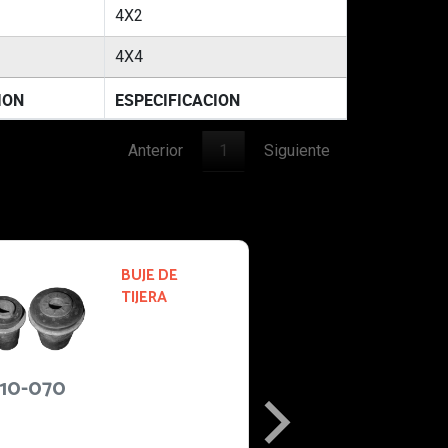
4X2
4X4
ION
ESPECIFICACION
Anterior
1
Siguiente
10-146
BUJE DE
TIJERA
1997-1997
FORD
EXPEDITION:
CAMIONETA
Especificacio
S TODO
nes: 4X2
TERRENO