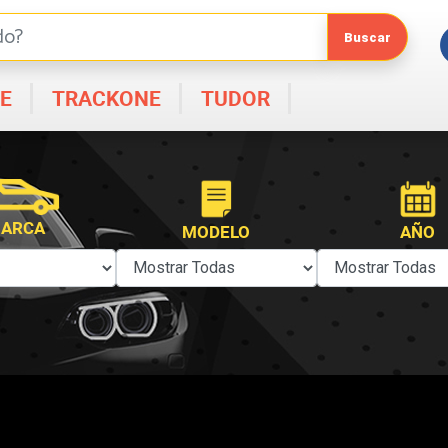
E
TRACKONE
TUDOR
ARCA
MODELO
AÑO