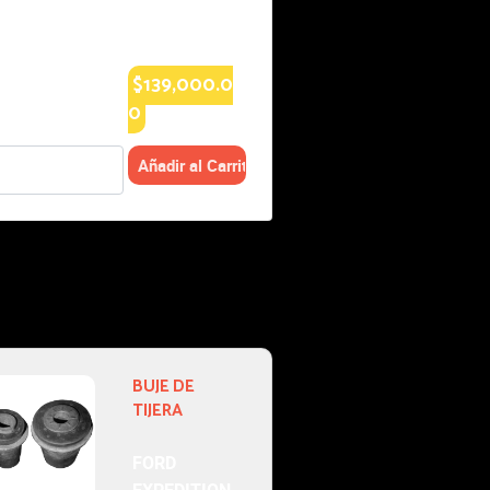
$102,000.0
0
10-146
BUJE DE
TIJERA
1997-1997
FORD
EXPEDITION: