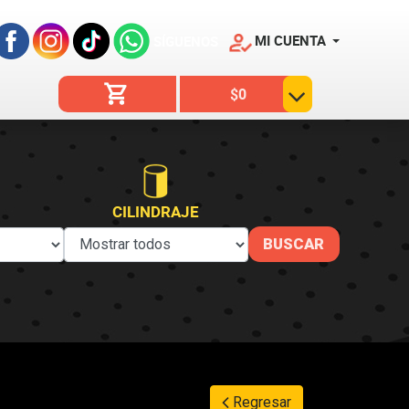
MI CUENTA
SÍGUENOS
$0
CILINDRAJE
Regresar