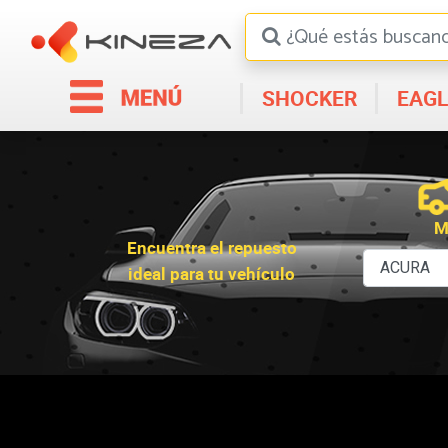
SHOCKER
EAGL
M
Encuentra el repuesto
ideal para tu vehículo