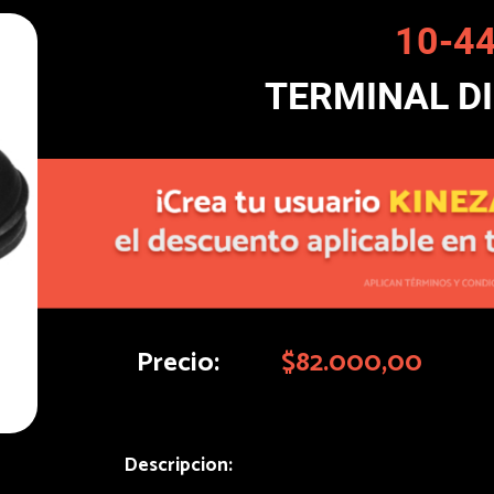
10-4
TERMINAL D
Precio:
$82.000,00
Descripcion: