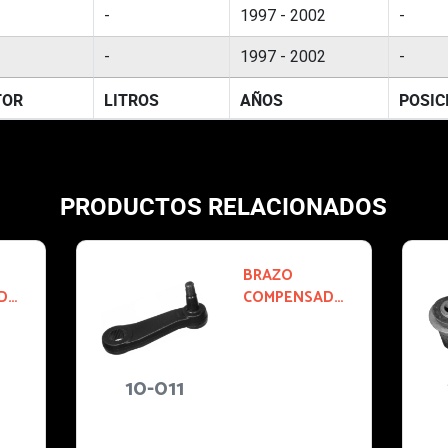
-
1997 - 2002
-
-
1997 - 2002
-
TOR
LITROS
AÑOS
POSIC
PRODUCTOS RELACIONADOS
10-103
BUJE
1997-1997
F-150:
FORD F-150:
ONETA
CAMIONETA
K UP
S PICK UP
ficacio
Especificacio
BUJE
nes: BUJE DE
A
TIJERA