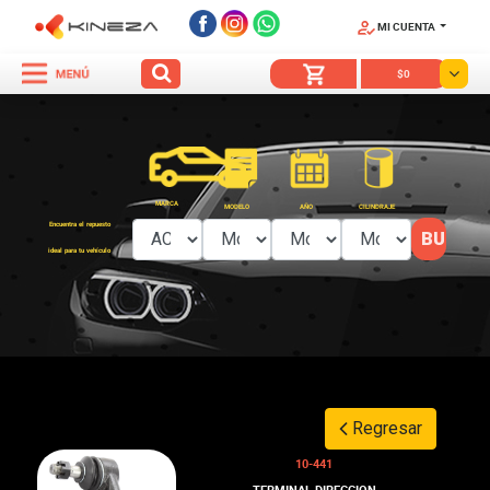
MI CUENTA
SÍGUENOS
$0
MARCA
MODELO
AÑO
CILINDRAJE
Encuentra el repuesto
ideal para tu vehículo
Regresar
10-441
TERMINAL DIRECCION