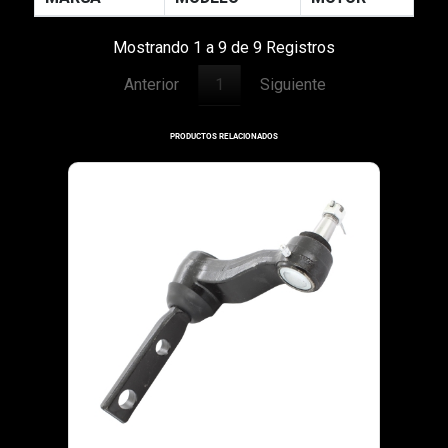
Mostrando 1 a 9 de 9 Registros
Anterior
1
Siguiente
PRODUCTOS RELACIONADOS
10-075
1997-1997
BUJE
FORD F-150: CAMIO
UP
Especificaciones: B
PEQUEÑO 4X4