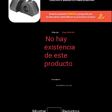
Precio:
$44.000,00
No hay
existencia
de este
producto
Descripcion:
DELANTERO 27 mm / 4X4
Mostrar
Registros