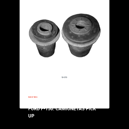
10-146
1997-1997
BUJE DE TIJERA
FORD F-150: CAMIONETAS P
UP
Especificaciones:
10-070
$102,000.00
1997-1997
50: CAMIONETAS PICK