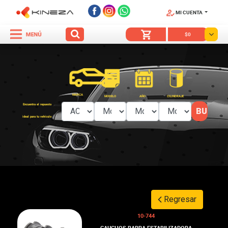
MI CUENTA
SÍGUENOS
$0
MARCA
MODELO
AÑO
CILINDRAJE
Encuentra el repuesto
ideal para tu vehículo
Regresar
10-744
CAUCHOS BARRA ESTABILIZADORA