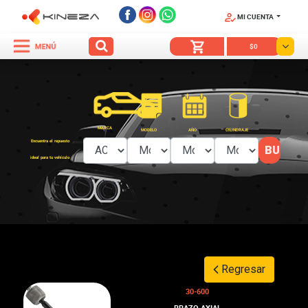
MI CUENTA
SÍGUENOS
$0
MARCA
MODELO
AÑO
CILINDRAJE
Encuentra el repuesto
ideal para tu vehículo
Regresar
30-600
BRAZO AXIAL