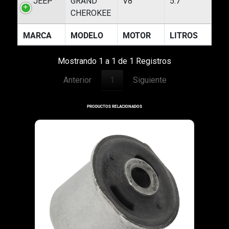
JEEP
GRAND
V8
5.7
CHEROKEE
MARCA
MODELO
MOTOR
LITROS
Mostrando 1 a 1 de 1 Registros
Anterior
1
Siguiente
PRODUCTOS RELACIONADOS
30-577
2005-2005
TIJERA
JEEP GRAND CHEROKEE: 
Especificaciones: SUPERI