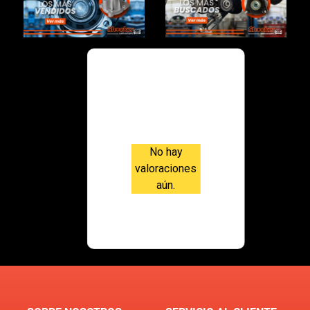
Valoraci
ones
No hay
valoraciones
aún.