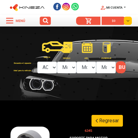
MI CUENTA
SÍGUENOS
$0
MARCA
MODELO
AÑO
CILINDRAJE
Encuentra el repuesto
ideal para tu vehículo
Regresar
6345
SOPORTE PARA MOTOR