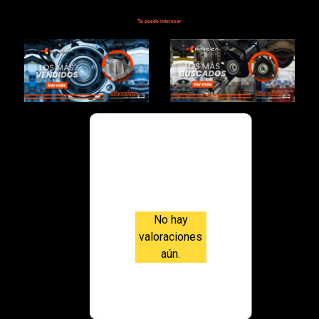
Te puede interesar
Valoraci
ones
No hay
valoraciones
aún.