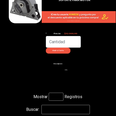
Precio:
$82.000,00
Descripcion:
STD.
Mostrar
Registros
Buscar: